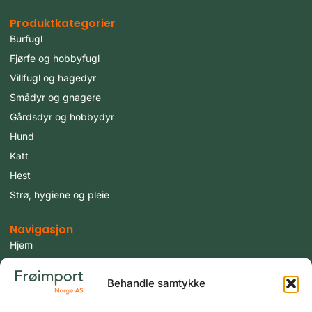
Produktkategorier
Burfugl
Fjørfe og hobbyfugl
Villfugl og hagedyr
Smådyr og gnagere
Gårdsdyr og hobbydyr
Hund
Katt
Hest
Strø, hygiene og pleie
Navigasjon
Hjem
Produkter
Behandle samtykke
Fugler
Tilbud