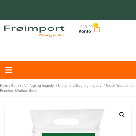
0
Logg inn
Konto
NORSK LEVERANDØR – TRYGG HANDEL OG RASK LEVERING
Hjem
/
Butikk
/
Villfugl og hagedyr
/
Utstyr til villfugl og hagedyr
/ Beech Woodchips
Premium Medium 8mm