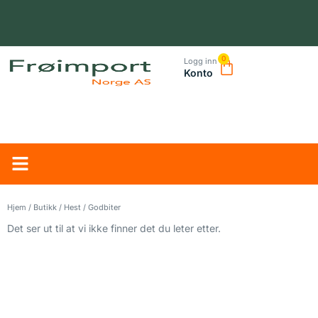
0
Logg inn
Konto
NORSK LEVERANDØR – TRYGG HANDEL OG RASK LEVERING
Hjem
/
Butikk
/
Hest
/ Godbiter
Det ser ut til at vi ikke finner det du leter etter.