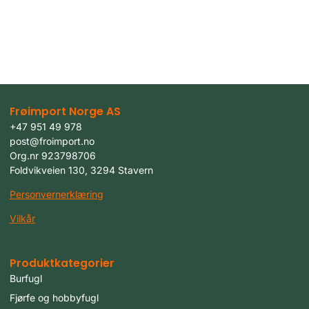
Frøimport Norge AS
+47 951 49 978
post@froimport.no
Org.nr 923798706
Foldvikveien 130, 3294 Stavern
Personvernerklæring
Vilkår
Produktkategorier
Burfugl
Fjørfe og hobbyfugl