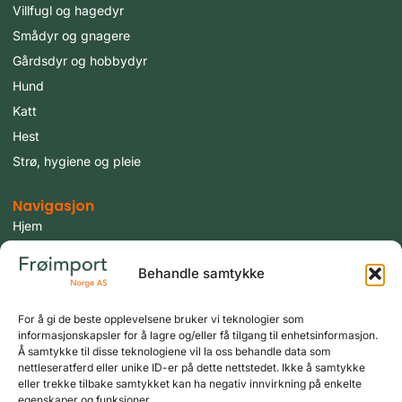
Villfugl og hagedyr
Smådyr og gnagere
Gårdsdyr og hobbydyr
Hund
Katt
Hest
Strø, hygiene og pleie
Navigasjon
Hjem
Produkter
Behandle samtykke
Fugler
Tilbud
For å gi de beste opplevelsene bruker vi teknologier som
Aktuelt
informasjonskapsler for å lagre og/eller få tilgang til enhetsinformasjon.
Om oss
Å samtykke til disse teknologiene vil la oss behandle data som
nettleseratferd eller unike ID-er på dette nettstedet. Ikke å samtykke
Kontakt oss
eller trekke tilbake samtykket kan ha negativ innvirkning på enkelte
egenskaper og funksjoner.
Logg inn