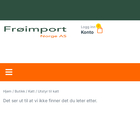
0
Logg inn
Konto
NORSK LEVERANDØR – TRYGG HANDEL OG RASK LEVERING
Hjem
/
Butikk
/
Katt
/ Utstyr til katt
Det ser ut til at vi ikke finner det du leter etter.