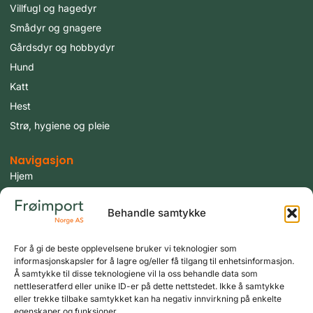
Villfugl og hagedyr
Smådyr og gnagere
Gårdsdyr og hobbydyr
Hund
Katt
Hest
Strø, hygiene og pleie
Navigasjon
Hjem
Produkter
Behandle samtykke
Fugler
Tilbud
For å gi de beste opplevelsene bruker vi teknologier som
Aktuelt
informasjonskapsler for å lagre og/eller få tilgang til enhetsinformasjon.
Om oss
Å samtykke til disse teknologiene vil la oss behandle data som
nettleseratferd eller unike ID-er på dette nettstedet. Ikke å samtykke
Kontakt oss
eller trekke tilbake samtykket kan ha negativ innvirkning på enkelte
egenskaper og funksjoner.
Logg inn