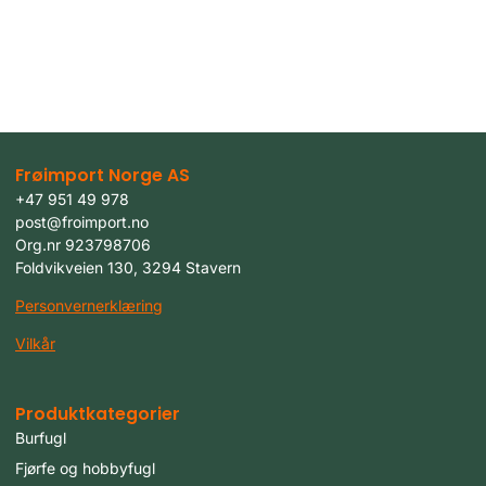
Frøimport Norge AS
+47 951 49 978
post@froimport.no
Org.nr 923798706
Foldvikveien 130, 3294 Stavern
Personvernerklæring
Vilkår
Produktkategorier
Burfugl
Fjørfe og hobbyfugl