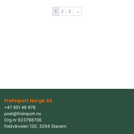
1
2
3
→
Frøimport Norge AS
+47 951 49 978
post@froimport.no
Org.nr 923798706
Foldvikveien 130, 3294 Stavern