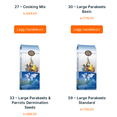
27 – Cooking Mix
30 – Large Parakeets
Basic
kr
949.00
kr
779.00
Legg i handlekurv
Legg i handlekurv
33 – Large Parakeets &
59 – Large Parakeets
Parrots Germination
Standard
Seeds
kr
759.00
kr
689.00