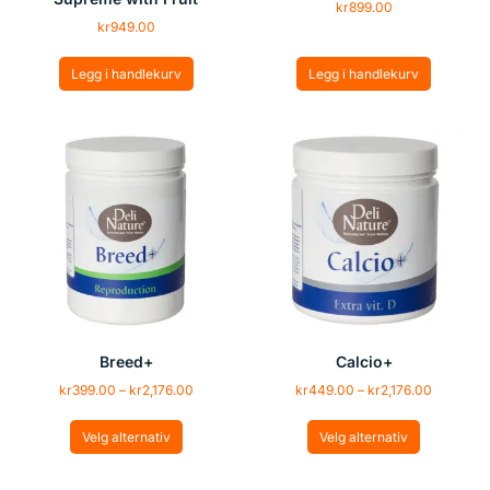
kr
899.00
kr
949.00
Legg i handlekurv
Legg i handlekurv
Breed+
Calcio+
kr
399.00
–
kr
2,176.00
kr
449.00
–
kr
2,176.00
Velg alternativ
Velg alternativ