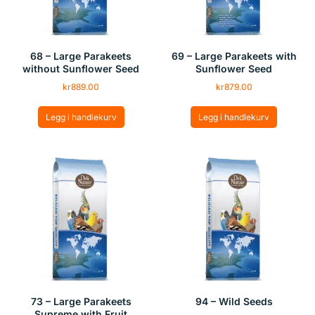
68 – Large Parakeets
69 – Large Parakeets with
without Sunflower Seed
Sunflower Seed
kr
889.00
kr
879.00
Legg i handlekurv
Legg i handlekurv
73 – Large Parakeets
94 – Wild Seeds
Supreme with Fruit