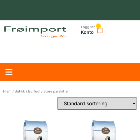
0
Logg inn
Konto
NORSK LEVERANDØR – TRYGG HANDEL OG RASK LEVERING
Hjem
/
Butikk
/
Burfugl
/ Store parakitter