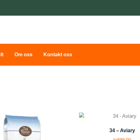
lt
Om oss
Kontakt oss
34 – Aviary
kr
899.00