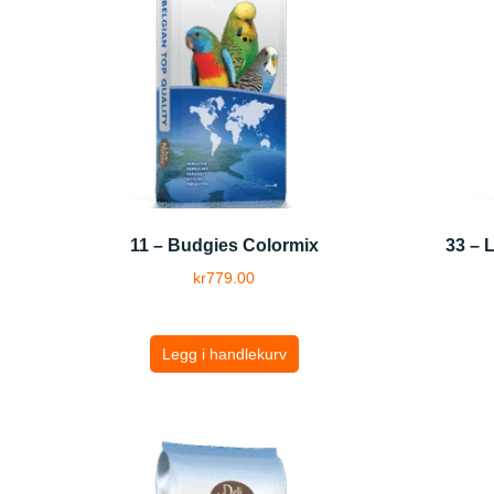
11 – Budgies Colormix
33 – 
kr
779.00
Legg i handlekurv