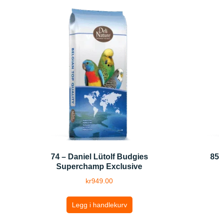
74 – Daniel Lütolf Budgies
85
Superchamp Exclusive
kr
949.00
Legg i handlekurv