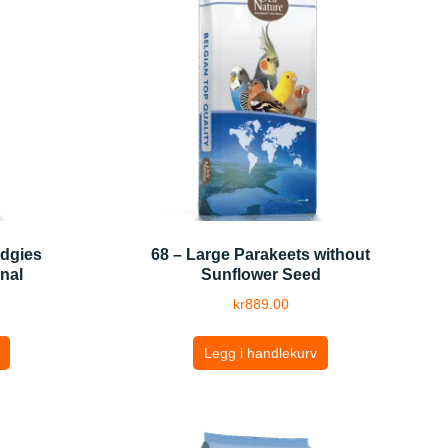
udgies
68 – Large Parakeets without
nal
Sunflower Seed
kr
889.00
Legg i handlekurv