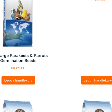
Large Parakeets & Parrots
Germination Seeds
kr
689.00
Legg i handlekurv
Legg i handlekurv