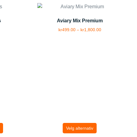
s
Aviary Mix Premium
kr
499.00
–
kr
1,800.00
Velg alternativ