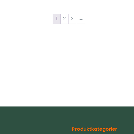
1
2
3
→
Produktkategorier