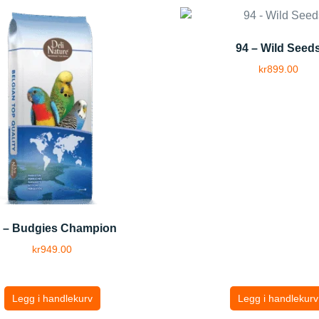
94 – Wild Seed
kr
899.00
 – Budgies Champion
kr
949.00
Legg i handlekurv
Legg i handlekurv