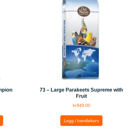
mpion
73 – Large Parakeets Supreme with
Fruit
kr
949.00
Legg i handlekurv