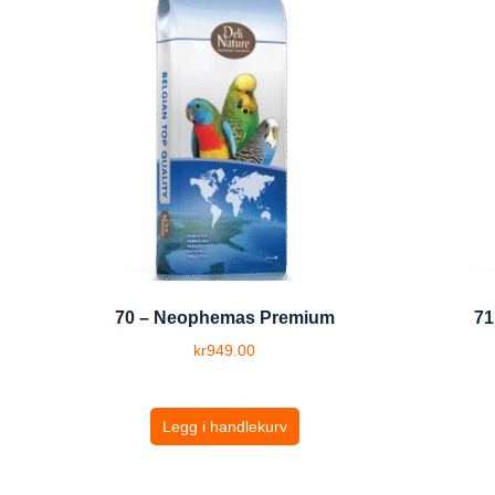
70 – Neophemas Premium
71
kr
949.00
Legg i handlekurv