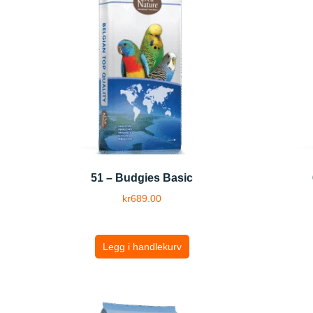
51 – Budgies Basic
kr
689.00
Legg i handlekurv