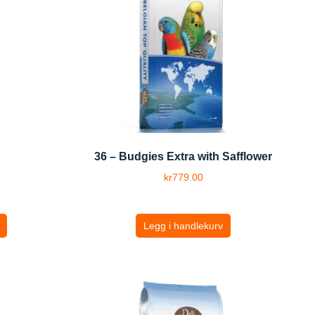
36 – Budgies Extra with Safflower
kr
779.00
Legg i handlekurv