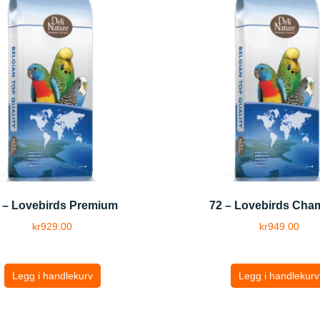
 – Lovebirds Premium
72 – Lovebirds Cha
kr
929.00
kr
949.00
Legg i handlekurv
Legg i handlekurv