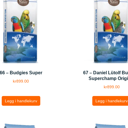
66 – Budgies Super
67 – Daniel Lütolf B
Superchamp Origi
kr
899.00
kr
899.00
Legg i handlekurv
Legg i handlekurv