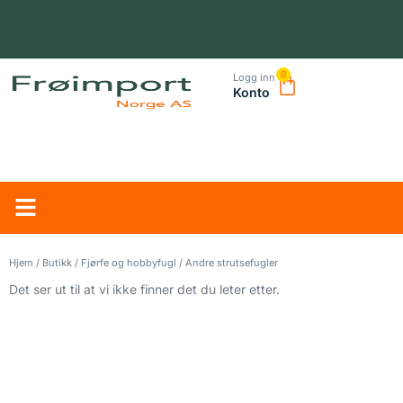
0
Logg inn
Konto
NORSK LEVERANDØR – TRYGG HANDEL OG RASK LEVERING
Hjem
/
Butikk
/
Fjørfe og hobbyfugl
/ Andre strutsefugler
Det ser ut til at vi ikke finner det du leter etter.