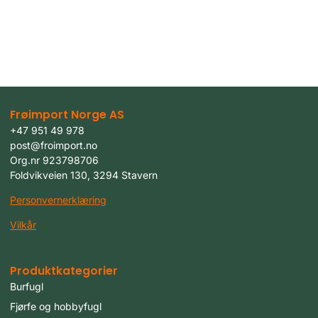
Frøimport Norge AS
+47 951 49 978
post@froimport.no
Org.nr 923798706
Foldvikveien 130, 3294 Stavern
Personvernerklæring
Vilkår
Produktkategorier
Burfugl
Fjørfe og hobbyfugl