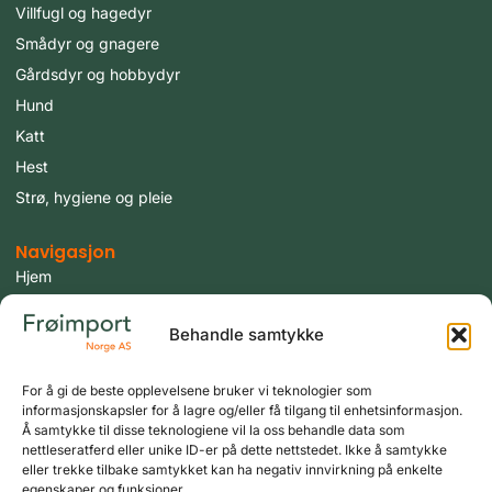
Villfugl og hagedyr
Smådyr og gnagere
Gårdsdyr og hobbydyr
Hund
Katt
Hest
Strø, hygiene og pleie
Navigasjon
Hjem
Produkter
Behandle samtykke
Fugler
Tilbud
For å gi de beste opplevelsene bruker vi teknologier som
Aktuelt
informasjonskapsler for å lagre og/eller få tilgang til enhetsinformasjon.
Om oss
Å samtykke til disse teknologiene vil la oss behandle data som
nettleseratferd eller unike ID-er på dette nettstedet. Ikke å samtykke
Kontakt oss
eller trekke tilbake samtykket kan ha negativ innvirkning på enkelte
egenskaper og funksjoner.
Logg inn