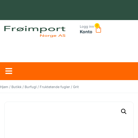
0
Logg inn
Konto
NORSK LEVERANDØR – TRYGG HANDEL OG RASK LEVERING
Hjem
/
Butikk
/
Burfugl
/
Fruktetende fugler
/ Grit