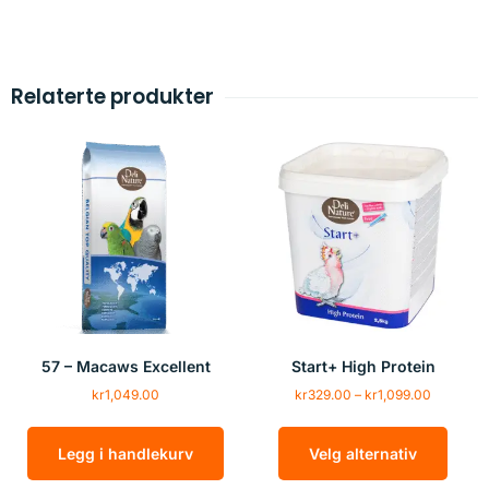
Relaterte produkter
57 – Macaws Excellent
Start+ High Protein
kr
1,049.00
kr
329.00
–
kr
1,099.00
Legg i handlekurv
Velg alternativ