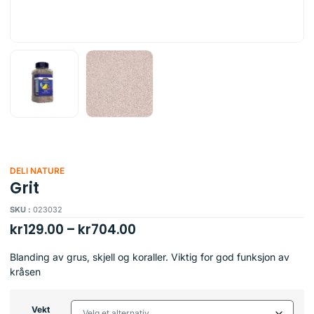
DELI NATURE
Grit
SKU :
023032
kr
129.00
–
kr
704.00
Blanding av grus, skjell og koraller. Viktig for god funksjon av
kråsen
Vekt