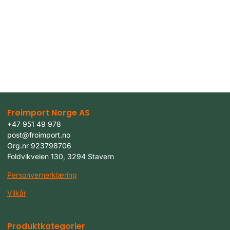
Frøimport Norge AS
+47 951 49 978
post@froimport.no
Org.nr 923798706
Foldvikveien 130, 3294 Stavern
Personvernerklæring
Vilkår
Produktkategorier