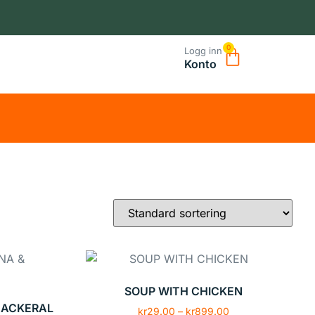
0
Logg inn
Konto
SOUP WITH CHICKEN
MACKERAL
kr
29.00
–
kr
899.00