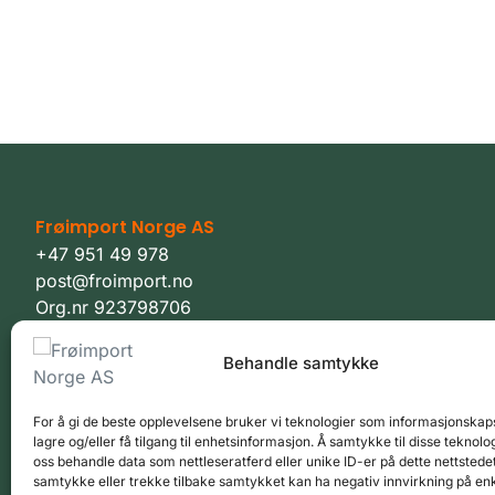
Frøimport Norge AS
+47 951 49 978
post@froimport.no
Org.nr 923798706
Foldvikveien 130, 3294 Stavern
Behandle samtykke
Personvernerklæring
Vilkår
For å gi de beste opplevelsene bruker vi teknologier som informasjonskaps
lagre og/eller få tilgang til enhetsinformasjon. Å samtykke til disse teknolog
oss behandle data som nettleseratferd eller unike ID-er på dette nettstedet
samtykke eller trekke tilbake samtykket kan ha negativ innvirkning på en