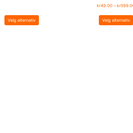
kr
49.00
–
kr
599.0
Velg alternativ
Velg alternativ