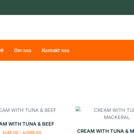
lt
Om oss
Kontakt oss
AM WITH TUNA & BEEF
CREAM WITH TUNA & 
kr
49.00
–
kr
599.00