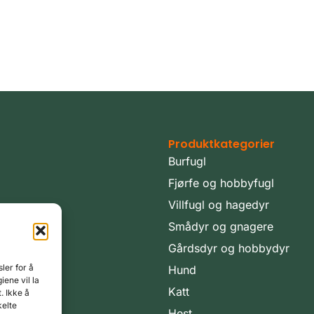
Produktkategorier
Burfugl
Fjørfe og hobbyfugl
Villfugl og hagedyr
Smådyr og gnagere
Gårdsdyr og hobbydyr
ler for å
Hund
iene vil la
Katt
. Ikke å
kelte
Hest