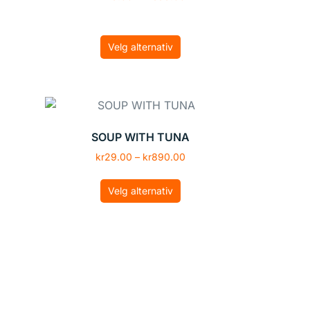
Velg alternativ
SOUP WITH TUNA
kr
29.00
–
kr
890.00
Velg alternativ