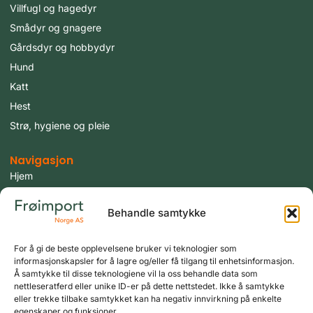
Villfugl og hagedyr
Smådyr og gnagere
Gårdsdyr og hobbydyr
Hund
Katt
Hest
Strø, hygiene og pleie
Navigasjon
Hjem
Produkter
Behandle samtykke
Fugler
Tilbud
For å gi de beste opplevelsene bruker vi teknologier som
Aktuelt
informasjonskapsler for å lagre og/eller få tilgang til enhetsinformasjon.
Om oss
Å samtykke til disse teknologiene vil la oss behandle data som
nettleseratferd eller unike ID-er på dette nettstedet. Ikke å samtykke
Kontakt oss
eller trekke tilbake samtykket kan ha negativ innvirkning på enkelte
egenskaper og funksjoner.
Logg inn