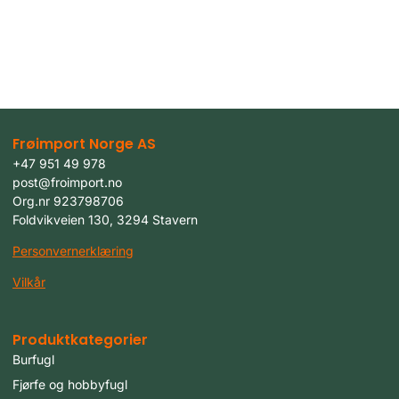
Frøimport Norge AS
+47 951 49 978
post@froimport.no
Org.nr 923798706
Foldvikveien 130, 3294 Stavern
Personvernerklæring
Vilkår
Produktkategorier
Burfugl
Fjørfe og hobbyfugl