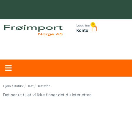
0
Logg inn
Konto
NORSK LEVERANDØR – TRYGG HANDEL OG RASK LEVERING
Hjem
/
Butikk
/
Hest
/ Hestefôr
Det ser ut til at vi ikke finner det du leter etter.