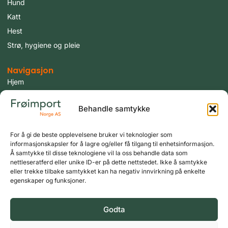
Hund
Katt
Hest
Strø, hygiene og pleie
Navigasjon
Hjem
Produkter
Behandle samtykke
Fugler
Tilbud
For å gi de beste opplevelsene bruker vi teknologier som
Aktuelt
informasjonskapsler for å lagre og/eller få tilgang til enhetsinformasjon.
Om oss
Å samtykke til disse teknologiene vil la oss behandle data som
nettleseratferd eller unike ID-er på dette nettstedet. Ikke å samtykke
Kontakt oss
eller trekke tilbake samtykket kan ha negativ innvirkning på enkelte
egenskaper og funksjoner.
Logg inn
Min konto
Godta
Copyright © 2026 Frøimport Norge AS, Alle rettigheter reservert.