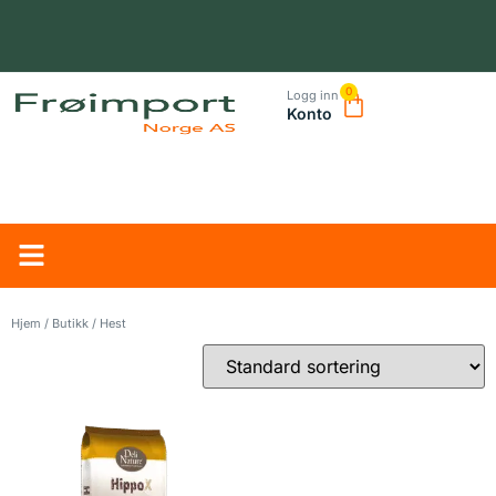
0
Logg inn
Konto
NORSK LEVERANDØR – TRYGG HANDEL OG RASK LEVERING
Hjem
/
Butikk
/ Hest