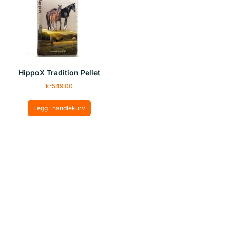
HippoX Tradition Pellet
kr
549.00
Legg i handlekurv