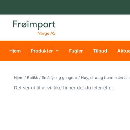
NORSK
EGNE
LEVERANDØR
PRISER
FOR
–
BUTIKKER
TRYGG
Hjem
Produkter
Fugler
Tilbud
Aktue
HANDEL
OG
OPPDRETTERE
OG
RASK
–
LEVERING
REGISTRER
Hjem
/
Butikk
/
Smådyr og gnagere
/ Høy, strø og bunnmateriale
DEG I
NETTBUTIKKEN
Det ser ut til at vi ikke finner det du leter etter.