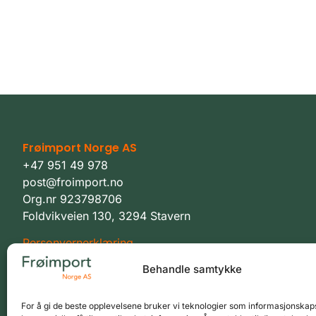
Frøimport Norge AS
+47 951 49 978
post@froimport.no
Org.nr 923798706
Foldvikveien 130, 3294 Stavern
Personvernerklæring
Behandle samtykke
Vilkår
For å gi de beste opplevelsene bruker vi teknologier som informasjonskaps