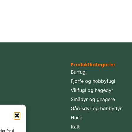
Produktkategorier
Burfugl
Fjørfe og hobbyfugl
Villfugl og hagedyr
Smådyr og gnagere
Gårdsdyr og hobbydyr
Hund
Katt
ler for å