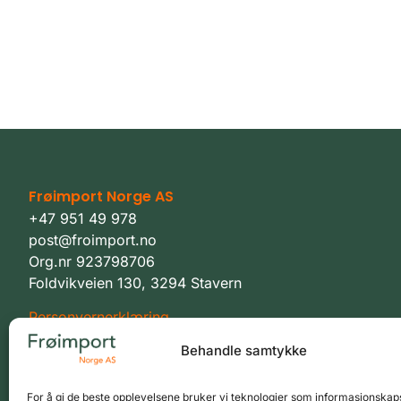
Frøimport Norge AS
+47 951 49 978
post@froimport.no
Org.nr 923798706
Foldvikveien 130, 3294 Stavern
Personvernerklæring
Behandle samtykke
Vilkår
For å gi de beste opplevelsene bruker vi teknologier som informasjonskaps