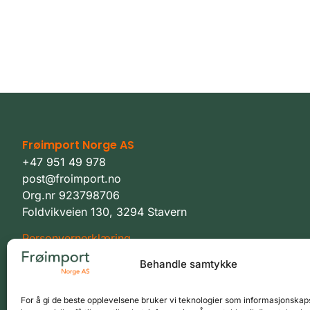
Frøimport Norge AS
+47 951 49 978
post@froimport.no
Org.nr 923798706
Foldvikveien 130, 3294 Stavern
Personvernerklæring
Behandle samtykke
Vilkår
For å gi de beste opplevelsene bruker vi teknologier som informasjonskaps