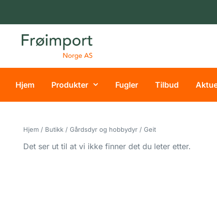
NORSK
EGNE
LEVERANDØR
PRISER
FOR
–
BUTIKKER
TRYGG
Hjem
Produkter
Fugler
Tilbud
Aktue
HANDEL
OG
OPPDRETTERE
OG
RASK
–
LEVERING
REGISTRER
Hjem
/
Butikk
/
Gårdsdyr og hobbydyr
/ Geit
DEG I
NETTBUTIKKEN
Det ser ut til at vi ikke finner det du leter etter.