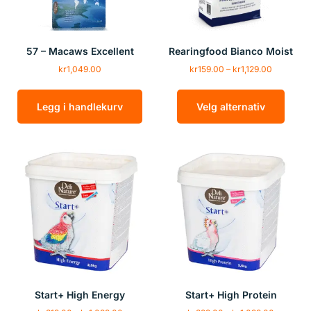
57 – Macaws Excellent
Rearingfood Bianco Moist
kr
1,049.00
kr
159.00
–
kr
1,129.00
Legg i handlekurv
Velg alternativ
Start+ High Energy
Start+ High Protein