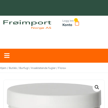
0
Logg inn
Konto
NORSK LEVERANDØR – TRYGG HANDEL OG RASK LEVERING
Hjem
/
Butikk
/
Burfugl
/
Insektetende fugler
/ Flora+