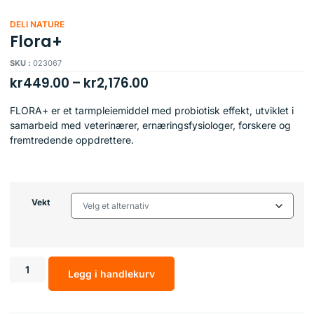
DELI NATURE
Flora+
SKU :
023067
kr
449.00
–
kr
2,176.00
FLORA+ er et tarmpleiemiddel med probiotisk effekt, utviklet i
samarbeid med veterinærer, ernæringsfysiologer, forskere og
fremtredende oppdrettere.
Vekt
Legg i handlekurv