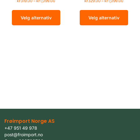
kr
319.00
–
kr
1,099.00
kr
329.00
–
kr
1,099.00
Velg alternativ
Velg alternativ
Frøimport Norge AS
+47 951 49 978
post@froimport.no