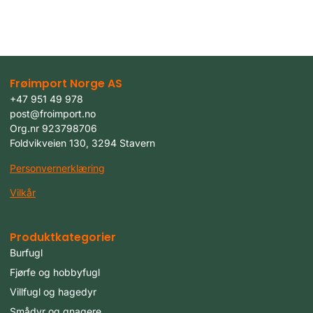
Frøimport Norge AS
+47 951 49 978
post@froimport.no
Org.nr 923798706
Foldvikveien 130, 3294 Stavern
Personvernerklæring
Vilkår
Produktkategorier
Burfugl
Fjørfe og hobbyfugl
Villfugl og hagedyr
Smådyr og gnagere