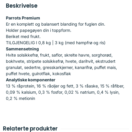
Beskrivelse
Parrots Premium
Er en komplett og balansert blanding for fuglen din.
Holder papegøyen din i toppform.
Beriket med frukt.
TILGJENGELIG I 0,8 kg | 3 kg (med hampfrø og ris)
Sammensetning
Hvite solsikkefrø, frukt, saflor, skrelte havre, sorghorød,
bokhvete, stripete solsikkefrø, hvete, darihvit, ekstrudert
granulat, sedertre, gresskarkjerner, kanarifrø, puffet mais,
puffet hvete, gulrotflak, kokosflak
Analytiske komponenter
13 % råprotein, 16 % råoljer og fett, 3 % råaske, 15 % råfiber,
0,09 % kalsium, 0,3 % fosfor, 0,02 % natrium, 0,4 % lysin,
0,2 % metionin
Relaterte produkter