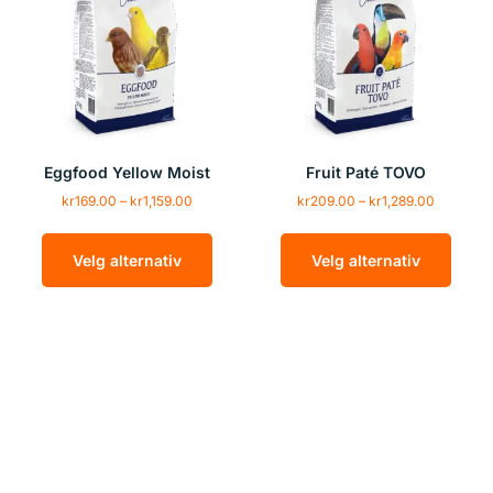
Eggfood Yellow Moist
Fruit Paté TOVO
kr
169.00
–
kr
1,159.00
kr
209.00
–
kr
1,289.00
Velg alternativ
Velg alternativ