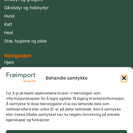
Gårdsdyr og hobbydyr
Hund
Katt
Hest
Strø, hygiene og pleie
Navigasjon
Hjem
Produkter
Behandle samtykke
Fugler
Tilbud
For å gi de beste opplevelsene bruker vi teknologier som
Aktuelt
informasjonskapsler for å lagre og/eller få tilgang til enhetsinformasjon.
Om oss
Å samtykke til disse teknologiene vil la oss behandle data som
nettleseratferd eller unike ID-er på dette nettstedet. Ikke å samtykke
Kontakt oss
eller trekke tilbake samtykket kan ha negativ innvirkning på enkelte
egenskaper og funksjoner.
Logg inn
Min konto