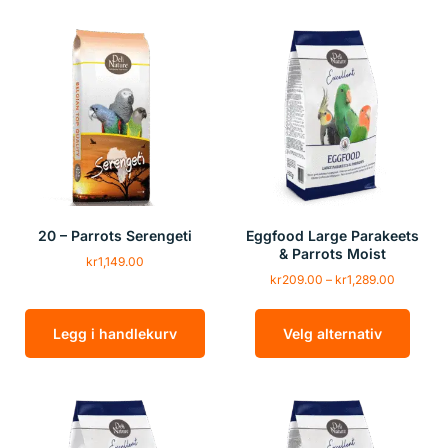
20 – Parrots Serengeti
Eggfood Large Parakeets
& Parrots Moist
kr
1,149.00
kr
209.00
–
kr
1,289.00
Legg i handlekurv
Velg alternativ