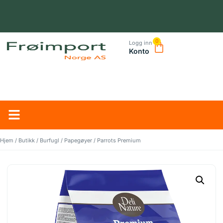
0
Logg inn
Konto
NORSK LEVERANDØR – TRYGG HANDEL OG RASK LEVERING
Hjem
/
Butikk
/
Burfugl
/
Papegøyer
/ Parrots Premium