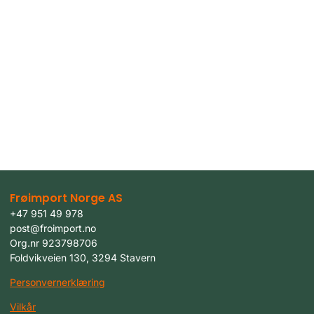
Frøimport Norge AS
+47 951 49 978
post@froimport.no
Org.nr 923798706
Foldvikveien 130, 3294 Stavern
Personvernerklæring
Vilkår