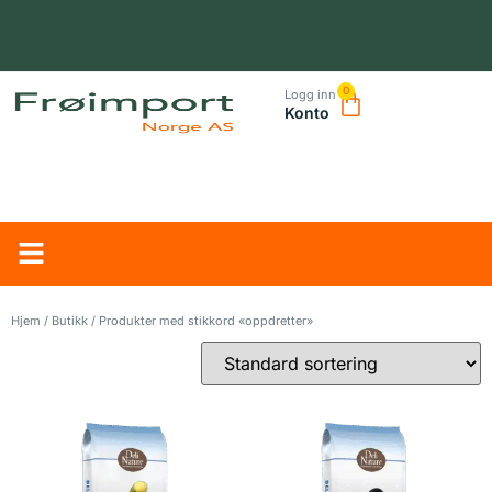
0
Logg inn
Konto
NORSK LEVERANDØR – TRYGG HANDEL OG RASK LEVERING
Hjem
/
Butikk
/ Produkter med stikkord «oppdretter»