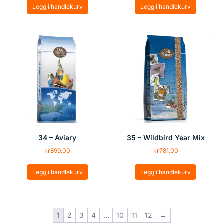
Legg i handlekurv
Legg i handlekurv
34 – Aviary
35 – Wildbird Year Mix
kr
899.00
kr
781.00
Legg i handlekurv
Legg i handlekurv
1
2
3
4
…
10
11
12
→