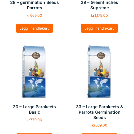
28 – germination Seeds
29 – Greenfinches
Parrots
Supreme
kr
669.00
kr
1,179.00
Legg i handlekurv
Legg i handlekurv
30 – Large Parakeets
33 – Large Parakeets &
Basic
Parrots Germination
Seeds
kr
779.00
kr
689.00