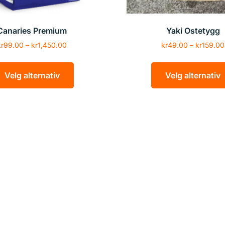
Canaries Premium
Yaki Ostetygg
kr
99.00
–
kr
1,450.00
kr
49.00
–
kr
159.00
Velg alternativ
Velg alternativ