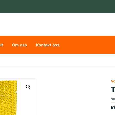
lt
Om oss
Kontakt oss
V
SK
k