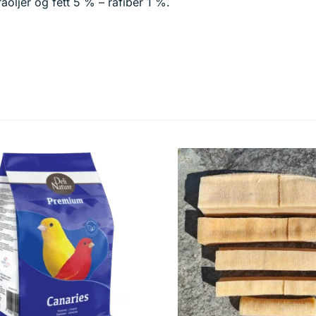
oljer og fett 5 % – råfiber 1 %.