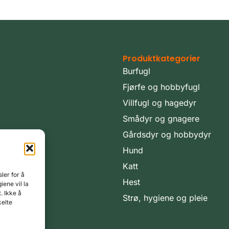
Produktkategorier
Burfugl
Fjørfe og hobbyfugl
Villfugl og hagedyr
Smådyr og gnagere
Gårdsdyr og hobbydyr
Hund
Katt
ler for å
Hest
iene vil la
. Ikke å
Strø, hygiene og pleie
kelte