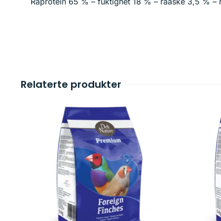
Råprotein 65 % – fuktighet 18 % – råaske 3,5 % – rå
Relaterte produkter