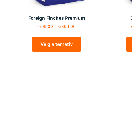
Foreign Finches Premium
kr
99.00
–
kr
399.00
Velg alternativ