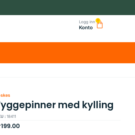
0
Logg inn
Konto
oskes
Tyggepinner med kylling
U :
18411
r
199.00