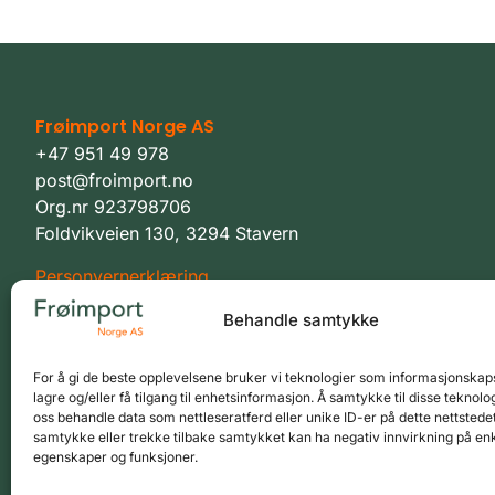
Frøimport Norge AS
+47 951 49 978
post@froimport.no
Org.nr 923798706
Foldvikveien 130, 3294 Stavern
Personvernerklæring
Vilkår
Behandle samtykke
For å gi de beste opplevelsene bruker vi teknologier som informasjonskaps
lagre og/eller få tilgang til enhetsinformasjon. Å samtykke til disse teknolog
oss behandle data som nettleseratferd eller unike ID-er på dette nettstedet
samtykke eller trekke tilbake samtykket kan ha negativ innvirkning på en
egenskaper og funksjoner.