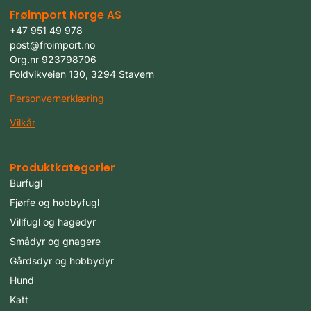
Frøimport Norge AS
+47 951 49 978
post@froimport.no
Org.nr 923798706
Foldvikveien 130, 3294 Stavern
Personvernerklæring
Vilkår
Produktkategorier
Burfugl
Fjørfe og hobbyfugl
Villfugl og hagedyr
Smådyr og gnagere
Gårdsdyr og hobbydyr
Hund
Katt