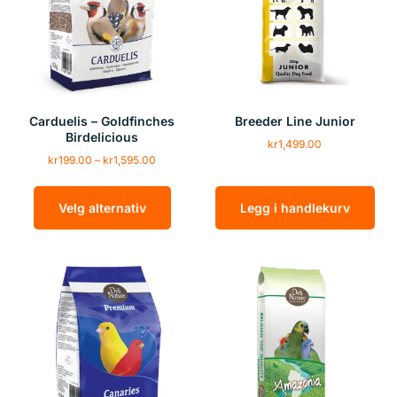
Carduelis – Goldfinches
Breeder Line Junior
Birdelicious
kr
1,499.00
kr
199.00
–
kr
1,595.00
Velg alternativ
Legg i handlekurv