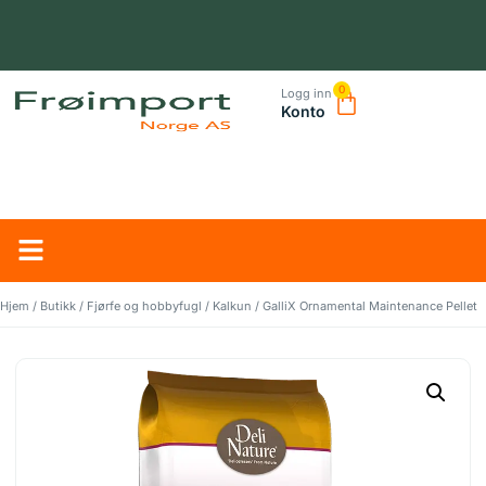
0
Logg inn
Konto
NORSK LEVERANDØR – TRYGG HANDEL OG RASK LEVERING
Hjem
/
Butikk
/
Fjørfe og hobbyfugl
/
Kalkun
/ GalliX Ornamental Maintenance Pellet