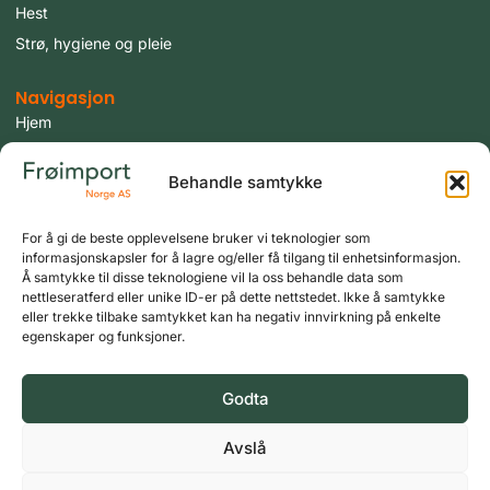
Hest
Strø, hygiene og pleie
Navigasjon
Hjem
Produkter
Behandle samtykke
Fugler
Tilbud
For å gi de beste opplevelsene bruker vi teknologier som
Aktuelt
informasjonskapsler for å lagre og/eller få tilgang til enhetsinformasjon.
Om oss
Å samtykke til disse teknologiene vil la oss behandle data som
nettleseratferd eller unike ID-er på dette nettstedet. Ikke å samtykke
Kontakt oss
eller trekke tilbake samtykket kan ha negativ innvirkning på enkelte
Logg inn
egenskaper og funksjoner.
Min konto
Godta
Copyright © 2026 Frøimport Norge AS, Alle rettigheter reservert.
Avslå