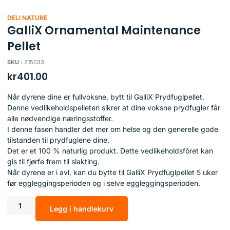
DELI NATURE
GalliX Ornamental Maintenance
Pellet
SKU :
315033
kr
401.00
Når dyrene dine er fullvoksne, bytt til GalliX Prydfuglpellet.
Denne vedlikeholdspelleten sikrer at dine voksne prydfugler får
alle nødvendige næringsstoffer.
I denne fasen handler det mer om helse og den generelle gode
tilstanden til prydfuglene dine.
Det er et 100 % naturlig produkt. Dette vedlikeholdsfôret kan
gis til fjørfe frem til slakting.
Når dyrene er i avl, kan du bytte til GalliX Prydfuglpellet 5 uker
før eggleggingsperioden og i selve eggleggingsperioden.
Legg i handlekurv