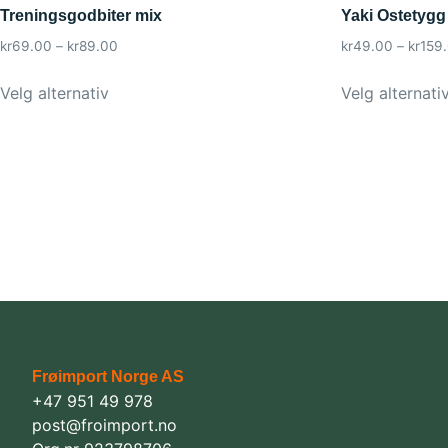
Treningsgodbiter mix
Yaki Ostetygg
kr
69.00
–
kr
89.00
kr
49.00
–
kr
159
Velg alternativ
Velg alternati
Frøimport Norge AS
+47 951 49 978
post@froimport.no