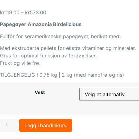
kr
119.00
–
kr
573.00
Papegøyer Amazonia Birdelicious
Fullfôr for søramerikanske papegøyer, beriket med:
Med ekstruderte pellets for ekstra vitaminer og mineraler.
Grus for optimal funksjon av fordøyelsen.
Frukt og ville frø.
TILGJENGELIG I 0,75 kg | 2 kg (med hampfrø og ris)
Vekt
Legg i handlekurv