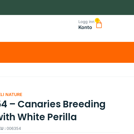
0
Logg inn
Konto
ELI NATURE
54 – Canaries Breeding
ith White Perilla
U :
006354