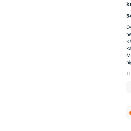
k
54
Ov
h
Ka
ka
Me
ni
T