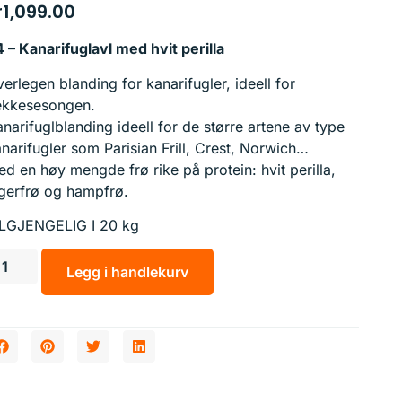
r
1,099.00
 – Kanarifuglavl med hvit perilla
erlegen blanding for kanarifugler, ideell for
ekkesesongen.
narifuglblanding ideell for de større artene av type
narifugler som Parisian Frill, Crest, Norwich…
d en høy mengde frø rike på protein: hvit perilla,
gerfrø og hampfrø.
ILGJENGELIG I 20 kg
Legg i handlekurv