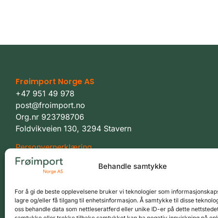
Frøimport Norge AS
+47 951 49 978
post@froimport.no
Org.nr 923798706
Foldvikveien 130, 3294 Stavern
Personvernerklæring
Vilkår
Behandle samtykke
For å gi de beste opplevelsene bruker vi teknologier som informasjonskaps
lagre og/eller få tilgang til enhetsinformasjon. Å samtykke til disse teknolog
oss behandle data som nettleseratferd eller unike ID-er på dette nettstedet
samtykke eller trekke tilbake samtykket kan ha negativ innvirkning på en