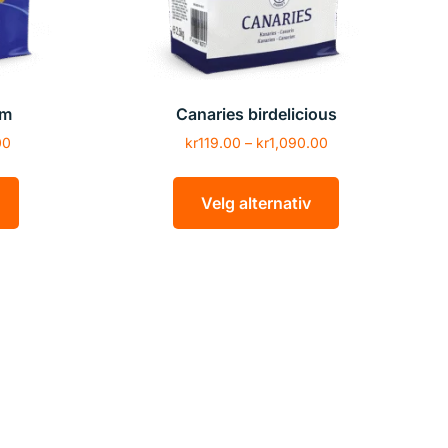
um
Canaries birdelicious
00
kr
119.00
–
kr
1,090.00
Velg alternativ