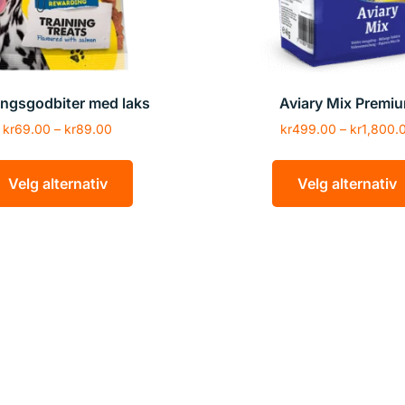
ingsgodbiter med laks
Aviary Mix Premi
kr
69.00
–
kr
89.00
kr
499.00
–
kr
1,800.
Velg alternativ
Velg alternativ