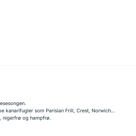
kkesesongen.
ype kanarifugler som Parisian Frill, Crest, Norwich…
a, nigerfrø og hampfrø.