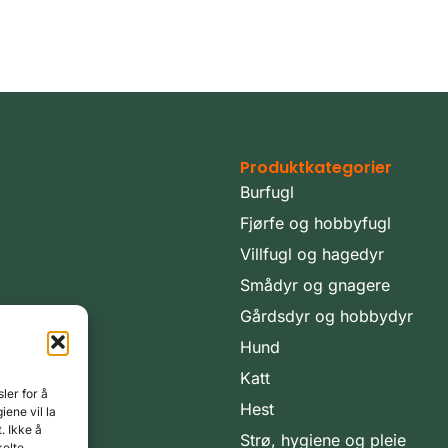
Produktkategorier
Burfugl
Fjørfe og hobbyfugl
Villfugl og hagedyr
Smådyr og gnagere
Gårdsdyr og hobbydyr
Hund
Katt
ler for å
Hest
iene vil la
. Ikke å
Strø, hygiene og pleie
kelte