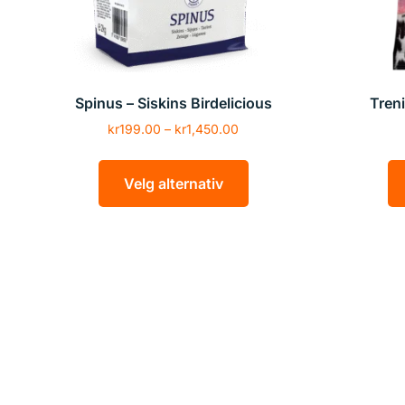
Spinus – Siskins Birdelicious
Tren
kr
199.00
–
kr
1,450.00
Velg alternativ