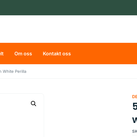
lt
Om oss
Kontakt oss
 White Perilla
D
w
SK