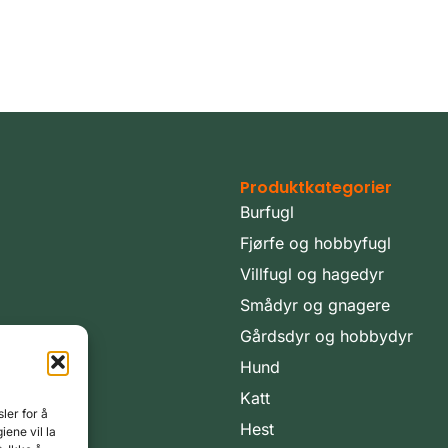
Produktkategorier
Burfugl
Fjørfe og hobbyfugl
Villfugl og hagedyr
Smådyr og gnagere
Gårdsdyr og hobbydyr
Hund
Katt
ler for å
Hest
iene vil la