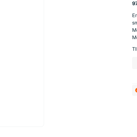
97
Er
sm
M
M
T