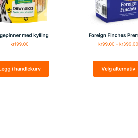
gepinner med kylling
Foreign Finches Pre
kr
199.00
kr
99.00
–
kr
399.0
Legg i handlekurv
Velg alternativ