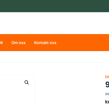
lt
Om oss
Kontakt oss
D
SK
k