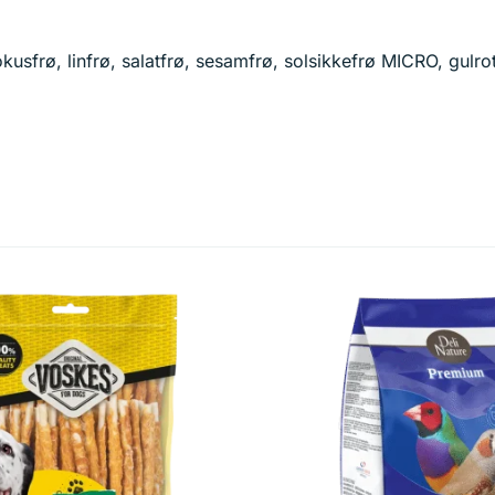
rokusfrø, linfrø, salatfrø, sesamfrø, solsikkefrø MICRO, gulrot