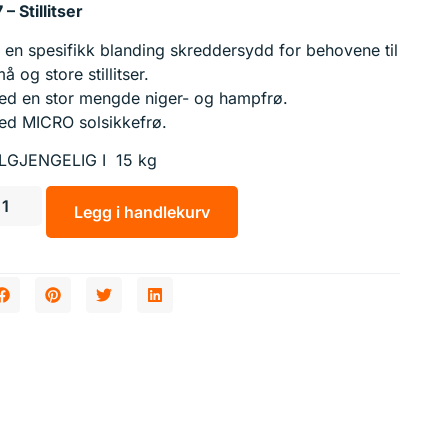
 – Stillitser
 en spesifikk blanding skreddersydd for behovene til
å og store stillitser.
ed en stor mengde niger- og hampfrø.
ed MICRO solsikkefrø.
ILGJENGELIG I 15 kg
Legg i handlekurv