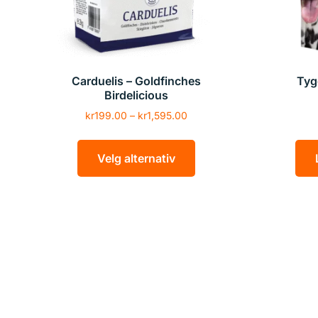
Carduelis – Goldfinches
Tyg
Birdelicious
kr
199.00
–
kr
1,595.00
Velg alternativ