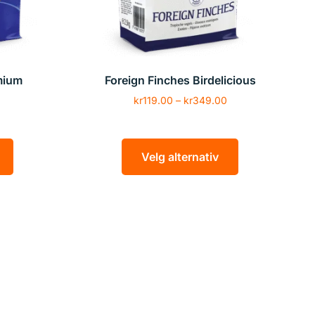
mium
Foreign Finches Birdelicious
0
kr
119.00
–
kr
349.00
Velg alternativ