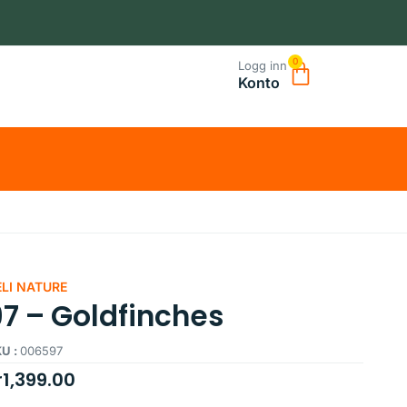
0
Logg inn
Konto
ELI NATURE
97 – Goldfinches
U :
006597
r
1,399.00