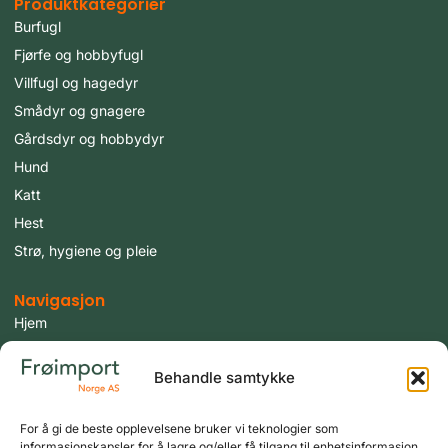
Produktkategorier
Burfugl
Fjørfe og hobbyfugl
Villfugl og hagedyr
Smådyr og gnagere
Gårdsdyr og hobbydyr
Hund
Katt
Hest
Strø, hygiene og pleie
Navigasjon
Hjem
Produkter
Behandle samtykke
Fugler
Tilbud
For å gi de beste opplevelsene bruker vi teknologier som
Aktuelt
informasjonskapsler for å lagre og/eller få tilgang til enhetsinformasjon.