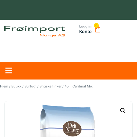
0
Logg inn
Konto
NORSK LEVERANDØR – TRYGG HANDEL OG RASK LEVERING
Hjem
/
Butikk
/
Burfugl
/
Britiske finker
/ 45 – Cardinal Mix