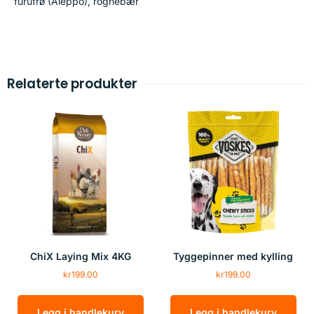
furufrø (Aleppo), rognebær
Relaterte produkter
ChiX Laying Mix 4KG
Tyggepinner med kylling
kr
199.00
kr
199.00
Legg i handlekurv
Legg i handlekurv