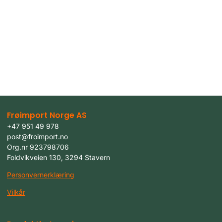
Frøimport Norge AS
+47 951 49 978
post@froimport.no
Org.nr 923798706
Foldvikveien 130, 3294 Stavern
Personvernerklæring
Vilkår