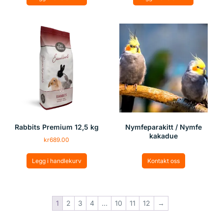
Rabbits Premium 12,5 kg
Nymfeparakitt / Nymfe
kakadue
kr
689.00
Legg i handlekurv
Kontakt oss
1
2
3
4
…
10
11
12
→