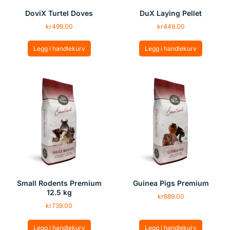
DoviX Turtel Doves
DuX Laying Pellet
kr
499.00
kr
449.00
Legg i handlekurv
Legg i handlekurv
Small Rodents Premium
Guinea Pigs Premium
12.5 kg
kr
689.00
kr
739.00
Legg i handlekurv
Legg i handlekurv