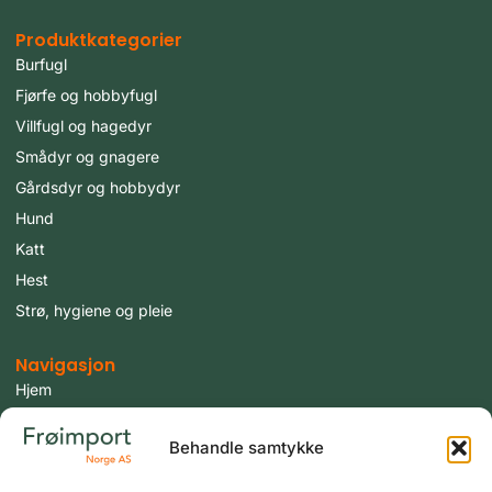
Produktkategorier
Burfugl
Fjørfe og hobbyfugl
Villfugl og hagedyr
Smådyr og gnagere
Gårdsdyr og hobbydyr
Hund
Katt
Hest
Strø, hygiene og pleie
Navigasjon
Hjem
Produkter
Behandle samtykke
Fugler
Tilbud