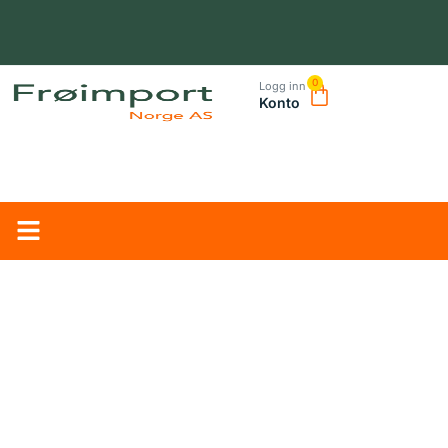
0
Logg inn
Konto
NORSK LEVERANDØR – TRYGG HANDEL OG RASK LEVERING